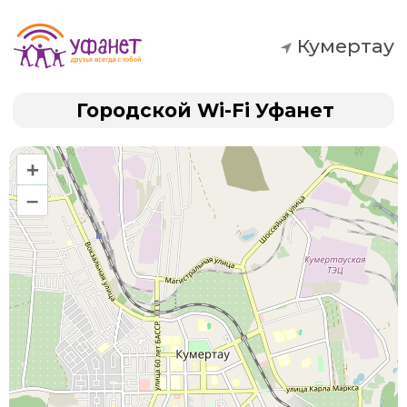
Кумертау
Городской Wi-Fi Уфанет
+
–
Социальный проект,
который помогает
жителям городов
оставаться на связи